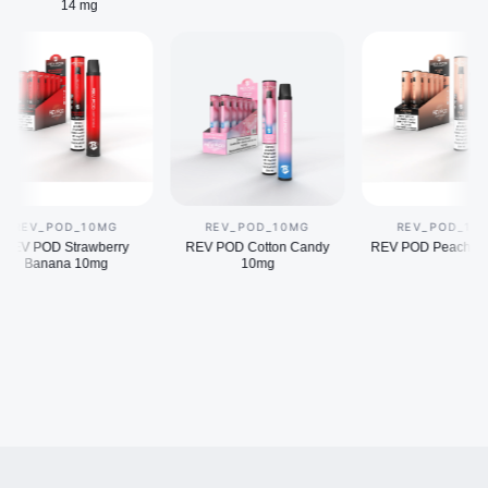
14 mg
EV_POD_10MG
REV_POD_10MG
REV_POD_10MG
 POD Strawberry
REV POD Cotton Candy
REV POD Peach Ice 10
Banana 10mg
10mg