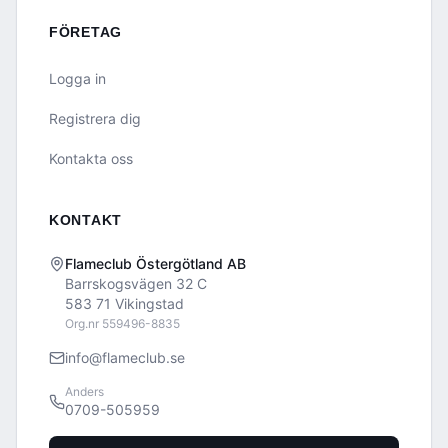
FÖRETAG
Logga in
Registrera dig
Kontakta oss
KONTAKT
Flameclub Östergötland AB
Barrskogsvägen 32 C
583 71 Vikingstad
Org.nr 559496-8835
info@flameclub.se
Anders
0709-505959