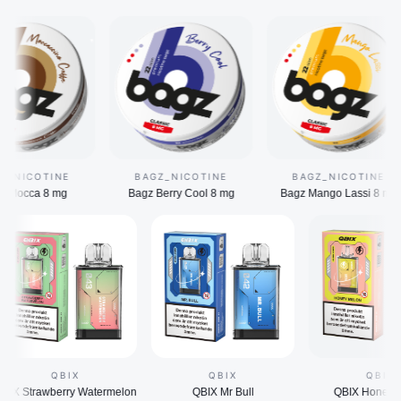
Bag
TINE
BAGZ_NICOTINE
BAGZ_NICOTINE
 8 mg
Bagz Berry Cool 8 mg
Bagz Mango Lassi 8 mg
mg
QBIX
QBIX
QBIX Strawberry Watermelon
QBIX Mr Bull
QBIX H