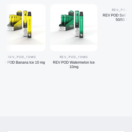
REV_POD_SAL
REV POD Salt Cotton
50/50 14 mg
REV_POD_10MG
REV_POD_10MG
 POD Banana Ice 10 mg
REV POD Watermelon Ice
10mg