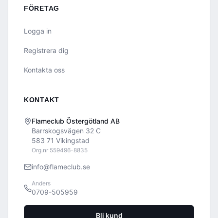
FÖRETAG
Logga in
Registrera dig
Kontakta oss
KONTAKT
Flameclub Östergötland AB
Barrskogsvägen 32 C
583 71 Vikingstad
Org.nr 559496-8835
info@flameclub.se
Anders
0709-505959
Bli kund