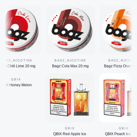
_NICOTINE
BAGZ_NICOTINE
BAGZ_NICOTINE
li Lime 20 mg
Bagz Cola Max 20 mg
Bagz Fizzy Orange 8 mg
QBIX
QBIX Honey Melon
QBIX
QBI
QBIX Red Apple Ice
QBIX Peach I