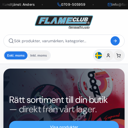
Kundtjänst: Anders
•
0709-505959
•
info@flam
Exkl. moms
Inkl. moms
Rätt sortiment till din butik
— direkt från vårt lager.
Visa produkter