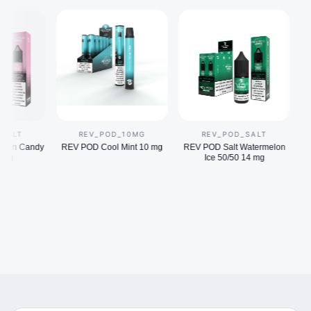
LT
REV_POD_10MG
REV_POD_SALT
n Candy
REV POD Cool Mint 10 mg
REV POD Salt Watermelon
REV 
Ice 50/50 14 mg
Bubb