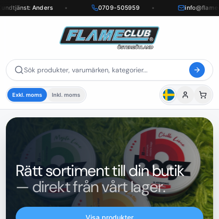
undtjänst: Anders
•
0709-505959
•
info@flamec
Exkl. moms
Inkl. moms
Rätt sortiment till din butik
— direkt från vårt lager.
Visa produkter