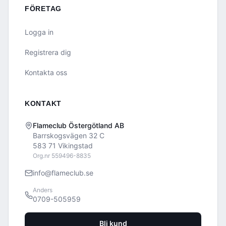
FÖRETAG
Logga in
Registrera dig
Kontakta oss
KONTAKT
Flameclub Östergötland AB
Barrskogsvägen 32 C
583 71 Vikingstad
Org.nr 559496-8835
info@flameclub.se
Anders
0709-505959
Bli kund