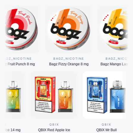
NICOTINE
BAGZ_NICOTINE
BAGZ_NICOTINE
t Punch 8 mg
Bagz Fizzy Orange 8 mg
Bagz Mango Lassi 20 mg
QBIX
QBIX
QBIX
X Mango Ice 14 mg
QBIX Red Apple Ice
QBIX Mr Bull