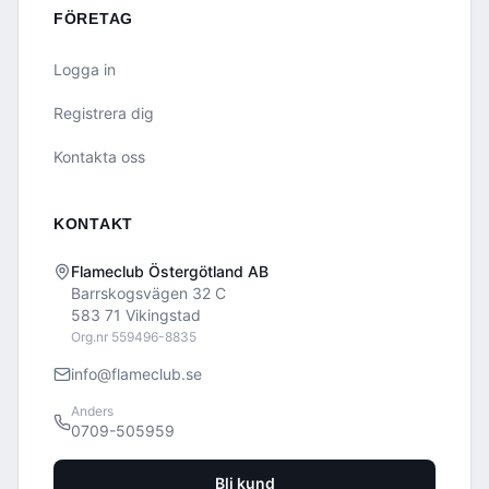
FÖRETAG
Logga in
Registrera dig
Kontakta oss
KONTAKT
Flameclub Östergötland AB
Barrskogsvägen 32 C
583 71 Vikingstad
Org.nr 559496-8835
info@flameclub.se
Anders
0709-505959
Bli kund