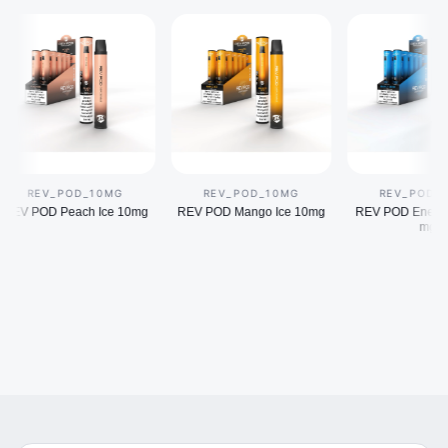
REV_POD_10MG
REV_POD_10MG
REV_POD_10M
V POD Peach Ice 10mg
REV POD Mango Ice 10mg
REV POD Energy Dri
mg