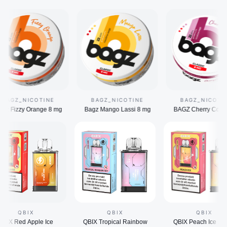
NICOTINE
BAGZ_NICOTINE
BAGZ_NICOTINE
y Orange 8 mg
Bagz Mango Lassi 8 mg
BAGZ Cherry Cola 8 mg
QBIX
QBIX
QBI
QBIX Red Apple Ice
QBIX Tropical Rainbow
QBIX Peach 